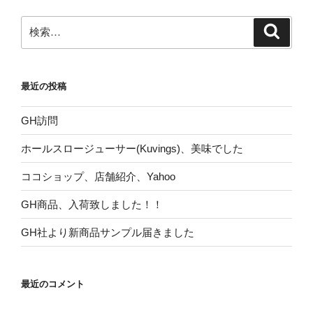
ョ
ン
検
検
索
索:
最近の投稿
GH訪問
ホールスロージューサー(Kuvings)、美味でした
ココショップ、店舗紹介、Yahoo
GH商品、入荷致しました！！
GH社より新商品サンプル届きました
最近のコメント