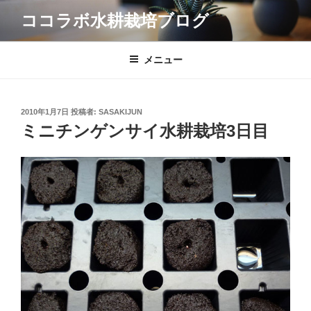
コ
ココラボ水耕栽培ブログ
ン
テ
ン
メニュー
ツ
へ
ス
投
2010年1月7日
投稿者:
SASAKIJUN
キ
稿
ミニチンゲンサイ水耕栽培3日目
日:
ッ
プ