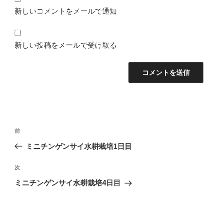
新しいコメントをメールで通知
新しい投稿をメールで受け取る
投
前
前
稿
の
ミニチンゲンサイ水耕栽培1日目
ナ
投
ビ
稿
次
次
ゲ
の
ミニチンゲンサイ水耕栽培4日目
投
ー
稿
シ