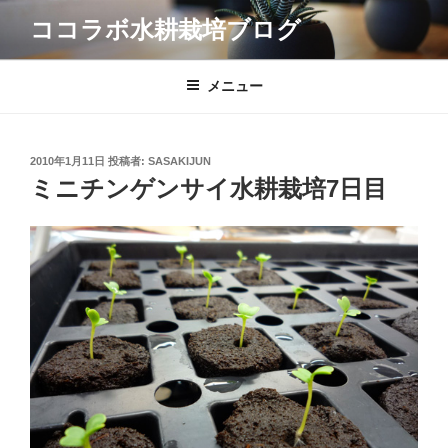
コ
ココラボ水耕栽培ブログ
ン
テ
ン
メニュー
ツ
へ
ス
投
2010年1月11日
投稿者:
SASAKIJUN
キ
稿
ミニチンゲンサイ水耕栽培7日目
日:
ッ
プ