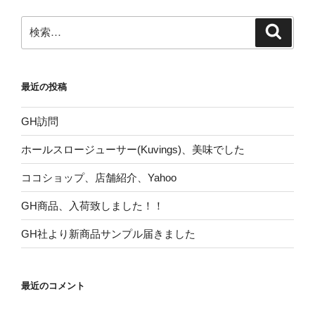
ョ
ン
検
検
索
索:
最近の投稿
GH訪問
ホールスロージューサー(Kuvings)、美味でした
ココショップ、店舗紹介、Yahoo
GH商品、入荷致しました！！
GH社より新商品サンプル届きました
最近のコメント