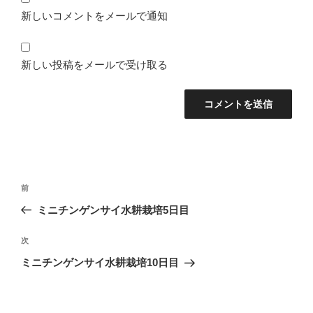
新しいコメントをメールで通知
新しい投稿をメールで受け取る
投
前
前
稿
の
ミニチンゲンサイ水耕栽培5日目
ナ
投
ビ
稿
次
次
ゲ
の
ミニチンゲンサイ水耕栽培10日目
投
ー
稿
シ