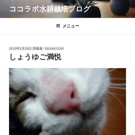
コ
ココラボ水耕栽培ブログ
ン
テ
ン
メニュー
ツ
へ
ス
投
2010年2月19日
投稿者:
SASAKIJUN
キ
稿
しょうゆご満悦
日:
ッ
プ