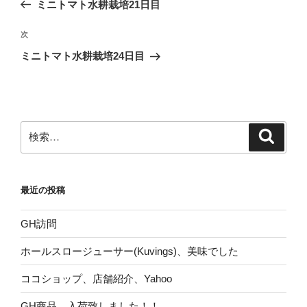
の
ミニトマト水耕栽培21日目
ナ
投
ビ
稿
次
次
ゲ
の
ミニトマト水耕栽培24日目
投
ー
稿
シ
ョ
ン
検
検
索
索:
最近の投稿
GH訪問
ホールスロージューサー(Kuvings)、美味でした
ココショップ、店舗紹介、Yahoo
GH商品、入荷致しました！！