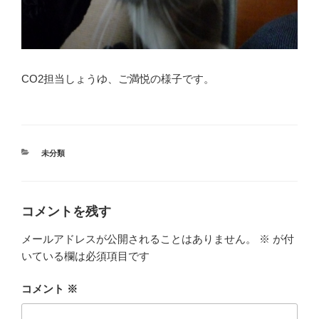
CO2担当しょうゆ、ご満悦の様子です。
カ
未分類
テ
ゴ
リ
ー
コメントを残す
メールアドレスが公開されることはありません。
※
が付
いている欄は必須項目です
コメント
※