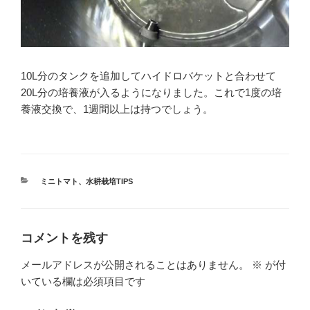
10L分のタンクを追加してハイドロバケットと合わせて
20L分の培養液が入るようになりました。これで1度の培
養液交換で、1週間以上は持つでしょう。
カ
ミニトマト
、
水耕栽培TIPS
テ
ゴ
リ
ー
コメントを残す
メールアドレスが公開されることはありません。
※
が付
いている欄は必須項目です