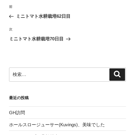
投
前
前
稿
の
ミニトマト水耕栽培62日目
ナ
投
ビ
稿
次
次
ゲ
の
ミニトマト水耕栽培70日目
投
ー
稿
シ
ョ
ン
検
検
索
索:
最近の投稿
GH訪問
ホールスロージューサー(Kuvings)、美味でした