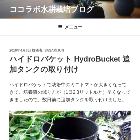
コ
ココラボ水耕栽培ブログ
ン
テ
ン
メニュー
ツ
へ
ス
投
2010年4月6日
投稿者:
SASAKIJUN
キ
稿
ハイドロバケット HydroBucket 追
日:
ッ
加タンクの取り付け
プ
ハイドロバケットで栽培中のミニトマトが大きくなって
きて、培養液の減り方が（1日2,3リットルと）早くなって
きましたので、数日前に追加タンクを取り付けました。