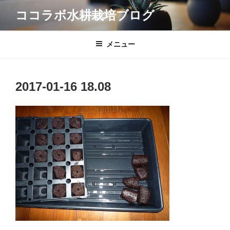
コ
ココラボ水耕栽培ブログ
ン
テ
ン
メニュー
ツ
へ
ス
2017-01-16 18.08
キ
ッ
プ