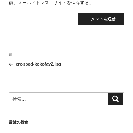
前、メールアドレス、サイトを保存する。
投
前
前
稿
の
cropped-kokofav2.jpg
ナ
投
ビ
稿
ゲ
ー
検
検
シ
索
索:
ョ
ン
最近の投稿