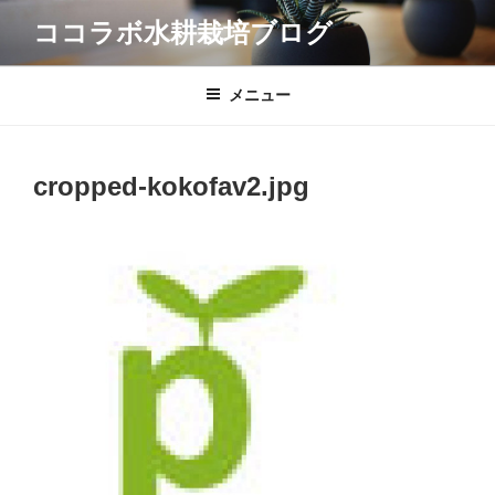
コ
ココラボ水耕栽培ブログ
ン
テ
ン
メニュー
ツ
へ
ス
cropped-kokofav2.jpg
キ
ッ
プ